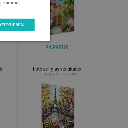
e gesammelt
KZEPTIEREN
94.99 EUR
es
Foto auf glas vertikales
Frühstück in Paris - 50x100