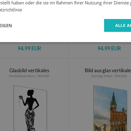
estellt haben oder die sie im Rahmen Ihrer Nutzung ihrer Dienst
zrichtlinie
EIGEN
ALLE A
94.99 EUR
94.99 EUR
Glasbild vertikales
Bild aus glas vertikal
Modeillustration - 50x100
Danzig, Polen - 50x100