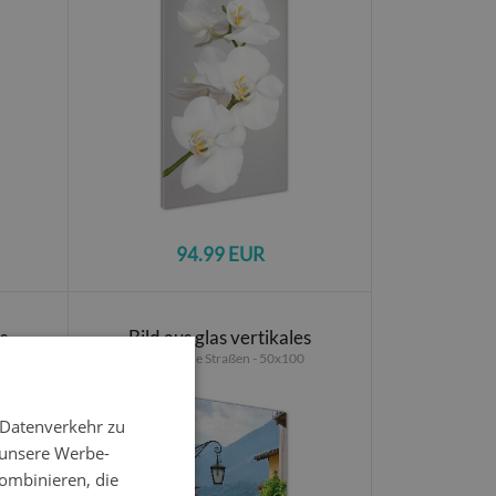
94.99 EUR
es
Bild aus glas vertikales
0
Italienische Straßen - 50x100
 Datenverkehr zu
 unsere Werbe-
ombinieren, die