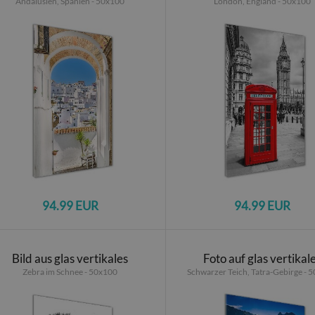
Andalusien, Spanien - 50x100
London, England - 50x100
94.99 EUR
94.99 EUR
Bild aus glas vertikales
Foto auf glas vertikal
Zebra im Schnee - 50x100
Schwarzer Teich, Tatra-Gebirge - 