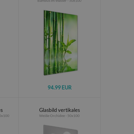
Bambus im Wasser - 50x100
94.99 EUR
es
Glasbild vertikales
50x100
Weiße Orchidee - 50x100