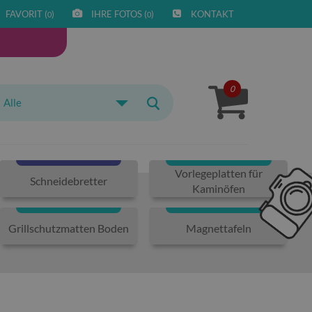
FAVORIT (
)
IHRE FOTOS (
)
KONTAKT
0
0
0
Alle
Vorlegeplatten für
Schneidebretter
Kaminöfen
Grillschutzmatten Boden
Magnettafeln