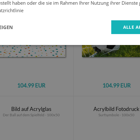
estellt haben oder die sie im Rahmen Ihrer Nutzung ihrer Dienst
zrichtlinie
EIGEN
ALLE A
104.99 EUR
104.99 EUR
Bild auf Acrylglas
Acrylbild Fotodruck
Der Ball auf dem Spielfeld - 100x50
Surfsymbole - 100x50