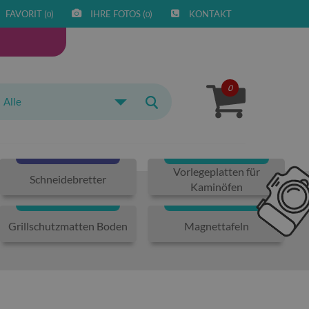
FAVORIT (
)
IHRE FOTOS (
)
KONTAKT
0
0
0
Alle
Vorlegeplatten für
Schneidebretter
Kaminöfen
Grillschutzmatten Boden
Magnettafeln