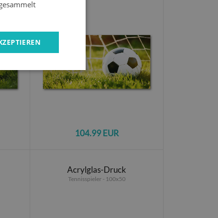
e gesammelt
KZEPTIEREN
104.99 EUR
Acrylglas-Druck
Tennisspieler - 100x50