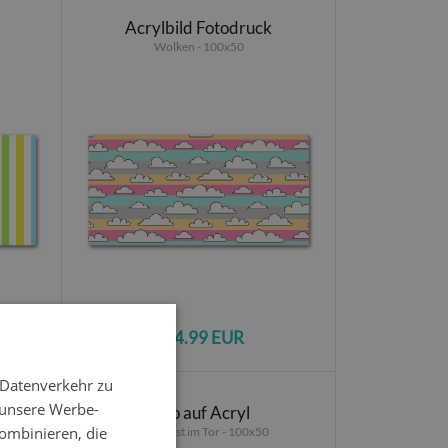
Acrylbild Fotodruck
Wolken - 100x50
104.99 EUR
 Datenverkehr zu
 unsere Werbe-
Foto auf Acryl
ombinieren, die
Der Ball ist im Tor - 100x50