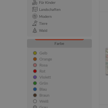
Für Kinder
Landschaften
Modern
Tiere
Wald
Farbe
Gelb
Orange
Rosa
Rot
Violett
Grün
Blau
Braun
Weiß
Grau