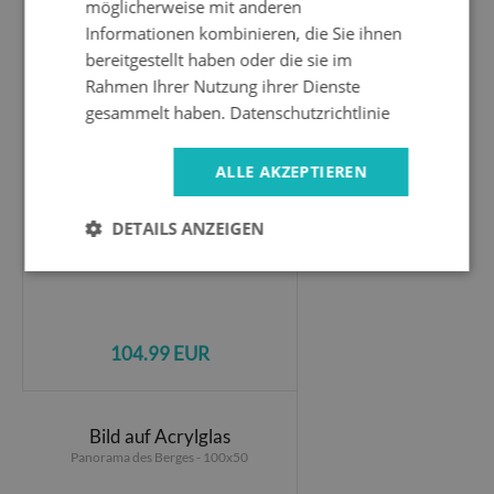
möglicherweise mit anderen
Informationen kombinieren, die Sie ihnen
Acrylbild Fotodruck
bereitgestellt haben oder die sie im
Panorama der Tatra-Berge - 100x50
Rahmen Ihrer Nutzung ihrer Dienste
gesammelt haben.
Datenschutzrichtlinie
ALLE AKZEPTIEREN
DETAILS ANZEIGEN
104.99 EUR
Bild auf Acrylglas
Panorama des Berges - 100x50