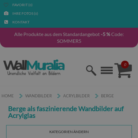
FAVORIT (
)
0
IHRE FOTOS (
)
0
KONTAKT
Alle Produkte aus dem Standardangebot
-5 %
Code:
SOMMER5
0
HOME
WANDBILDER
ACRYLBILDER
BERGE
Berge als faszinierende Wandbilder auf
Acrylglas
KATEGORIEN ÄNDERN