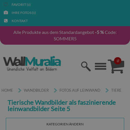
FAVORIT (
)
0
IHRE FOTOS (
)
0
KONTAKT
Alle Produkte aus dem Standardangebot
-5 %
Code:
SOMMER5
0
HOME
WANDBILDER
FOTOS AUF LEINWAND
TIERE
Tierische Wandbilder als faszinierende
leinwandbilder Seite 5
KATEGORIEN ÄNDERN