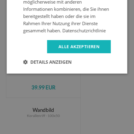
möglicherweise mit anderen
Fotobild
Vogelkäfige - 100x50
Informationen kombinieren, die Sie ihnen
bereitgestellt haben oder die sie im
Rahmen Ihrer Nutzung ihrer Dienste
gesammelt haben.
Datenschutzrichtlinie
ALLE AKZEPTIEREN
DETAILS ANZEIGEN
39.99 EUR
Wandbild
Korallenriff - 100x50