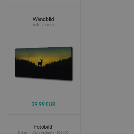
Wandbild
Reh - 100x50
39.99 EUR
Fotobild
Katze mit Garnknäueln - 100x50