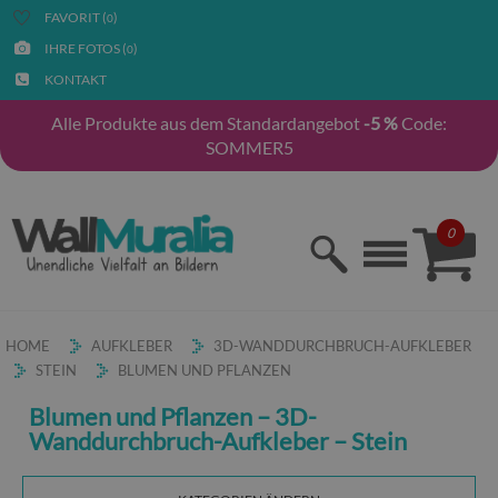
FAVORIT (
)
0
IHRE FOTOS (
)
0
KONTAKT
Alle Produkte aus dem Standardangebot
-5 %
Code:
SOMMER5
0
HOME
AUFKLEBER
3D-WANDDURCHBRUCH-AUFKLEBER
STEIN
BLUMEN UND PFLANZEN
Blumen und Pflanzen – 3D-
Wanddurchbruch-Aufkleber – Stein