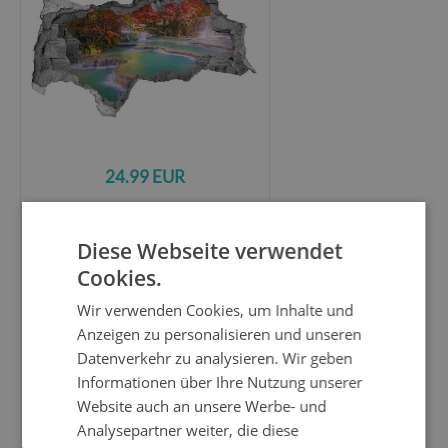
24.99 EUR
Diese Webseite verwendet
Wandtattoos
Mauerdurchbruch
Cookies.
Grüner Wald mit einem Bach - 95x73 cm
Wir verwenden Cookies, um Inhalte und
Anzeigen zu personalisieren und unseren
Datenverkehr zu analysieren. Wir geben
Informationen über Ihre Nutzung unserer
Website auch an unsere Werbe- und
Analysepartner weiter, die diese