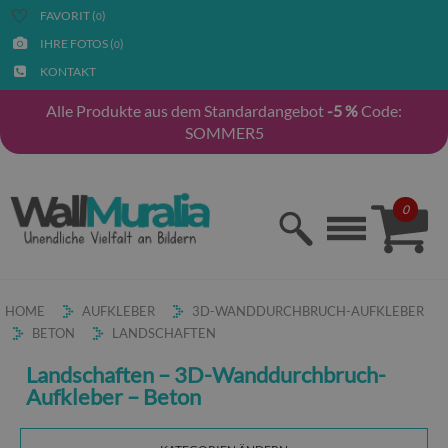
FAVORIT (
)
0
IHRE FOTOS (
)
0
KONTAKT
Alle Produkte aus dem Standardangebot
-5 %
Code:
SOMMER5
0
HOME
AUFKLEBER
3D-WANDDURCHBRUCH-AUFKLEBER
BETON
LANDSCHAFTEN
Landschaften – 3D-Wanddurchbruch-
Aufkleber – Beton