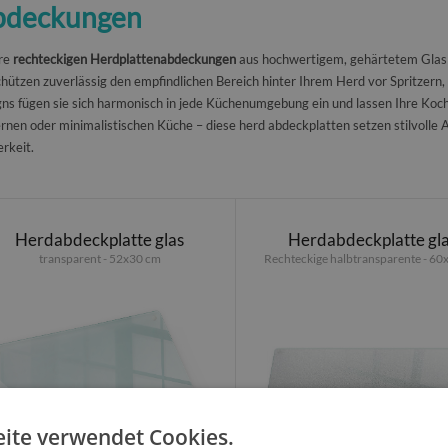
abdeckungen
re
rechteckigen Herdplattenabdeckungen
aus hochwertigem, gehärtetem Glas si
chützen zuverlässig den empfindlichen Bereich hinter Ihrem Herd vor Spritzer
ns fügen sie sich harmonisch in jede Küchenumgebung ein und lassen Ihre Kochz
nen oder minimalistischen Küche – diese herd abdeckplatten setzen stilvolle A
rkeit.
Herdabdeckplatte glas
Herdabdeckplatte gl
transparent - 52x30 cm
Rechteckige halbtransparente - 60
ite verwendet Cookies.