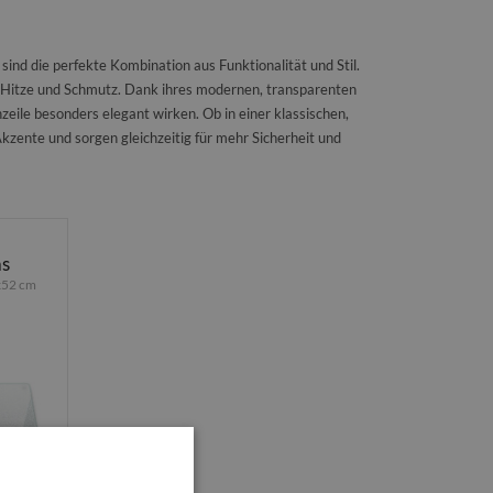
nd die perfekte Kombination aus Funktionalität und Stil.
n, Hitze und Schmutz. Dank ihres modernen, transparenten
eile besonders elegant wirken. Ob in einer klassischen,
kzente und sorgen gleichzeitig für mehr Sicherheit und
as
x52 cm