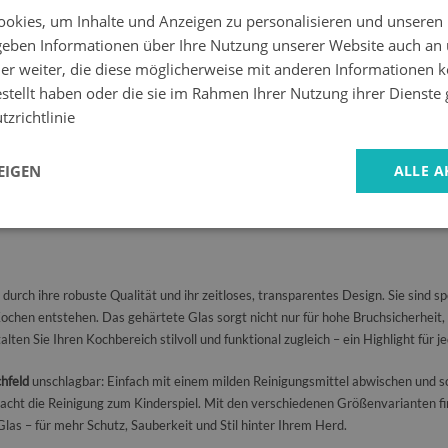
okies, um Inhalte und Anzeigen zu personalisieren und unseren
 geben Informationen über Ihre Nutzung unserer Website auch an
er weiter, die diese möglicherweise mit anderen Informationen k
estellt haben oder die sie im Rahmen Ihrer Nutzung ihrer Dienst
29.99 EUR
29.99 EUR
zrichtlinie
x40 cm
passen sich die herdplattenabdeckungen perfekt an unterschiedliche K
EIGEN
ALLE A
 reinigen – ein feuchtes Tuch genügt, um Fett- oder Wasserspritzer zu entferne
ne zusätzliche Fläche, die Ihre Küche optisch aufwertet und einen Hauch von El
urch ihre robuste Qualität und ihr zeitloses, transparentes Design. Sie sind s
chen entstehen. Das gehärtete Glas sorgt nicht nur für hohe Bruchsicherheit, s
ten Sie Ihren Kochbereich stilvoll und funktional zugleich – ein Highlight für 
hfeld
unschlagbar: Einfach mit einem milden Reinigungsmittel abwischen und sch
cht die Reinigung zum Kinderspiel. Mit den verschiedenen Größenvarianten fin
as – für mehr Schutz, Sauberkeit und Stil hinter Ihrem Herd.