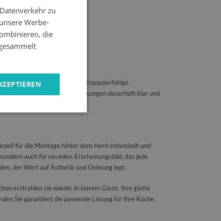
 Datenverkehr zu
 unsere Werbe-
ombinieren, die
e gesammelt
üchenkonfigurationen an. Das strapazierfähige
KZEPTIEREN
n. So bleiben Ihre ceranfeldabdeckungen dauerhaft klar und
eganz vermittelt.
peziell für die Montage hinter dem Herd entwickelt und
ondern auch für ein edles Erscheinungsbild, das jede
jeden, der Wert auf Ästhetik und Ordnung legt.
on erstrahlen sie wieder in klarem Glanz. Ihre glatte
den Sie garantiert die passende Lösung für Ihre Küche.