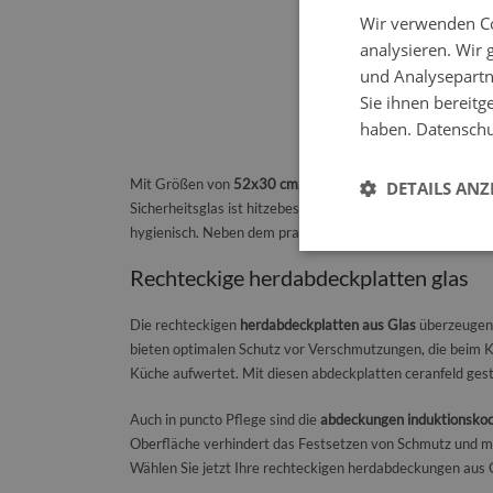
Wir verwenden Co
analysieren. Wir
und Analysepartn
Sie ihnen bereitg
haben.
Datenschut
Mit Größen von
52x30 cm, 60x52 cm, 80x52 cm und 52
DETAILS ANZ
Sicherheitsglas ist hitzebeständig, stoßfest und leicht zu
hygienisch. Neben dem praktischen Nutzen schaffen sie ei
Rechteckige herdabdeckplatten glas
Die rechteckigen
herdabdeckplatten aus Glas
überzeugen d
bieten optimalen Schutz vor Verschmutzungen, die beim Ko
Küche aufwertet. Mit diesen abdeckplatten ceranfeld gestal
Auch in puncto Pflege sind die
abdeckungen induktionskoc
Oberfläche verhindert das Festsetzen von Schmutz und ma
Wählen Sie jetzt Ihre rechteckigen herdabdeckungen aus Gl