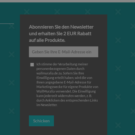
Abonnieren Sie den Newsletter
und erhalten Sie 2 EUR Rabatt
auf alle Produkte.
Ich stimme der Verarbeitung meiner
personenbezogenen Daten durch
wallmuralia.de zu. Sofern Sie Ihre
Einwilligung erteilt haben, wird die von
Ihnen angegebene E-Mail-Adresse für
Marketingzwecke für eigene Produkte von
WallMuralia verwendet. Die Einwilligung
kann jederzeit widerrufen werden, z. B.
durch Anklicken des entsprechenden Links
im Newsletter.
Schicken