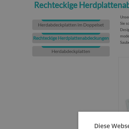
Rechteckige Herdplatten
Unse
Sie s
Herdabdeckplatten im Doppelset
Desig
moder
Rechteckige Herdplattenabdeckungen
Saube
Herdabdeckplatten
Diese Webse