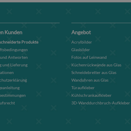
en Kunden
Angebot
chneiderte Produkte
Acrylbilder
ftsbedingungen
Glasbilder
 und Antworten
Fotos auf Leinwand
g und Lieferung
Küchenrückwände aus Glas
ationen
Schneidebretter aus Glas
chutzerklärung
Wanduhren aus Glas
eanleitung
Türaufkleber
bestimmungen
Kühlschrankaufkleber
ufsrecht
3D-Wanddurchbruch-Aufkleber