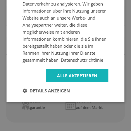
Datenverkehr zu analysieren. Wir geben
LIEFEROPTIONEN
Informationen über Ihre Nutzung unserer
Verfügbare Lieferoptionen anzeigen
Website auch an unsere Werbe- und
Analysepartner weiter, die diese
möglicherweise mit anderen
Informationen kombinieren, die Sie ihnen
ZAHLUNGSOPTIONEN
bereitgestellt haben oder die sie im
Bezahle, wie es dir gefällt
Rahmen Ihrer Nutzung ihrer Dienste
gesammelt haben.
Datenschutzrichtlinie
ALLE AKZEPTIEREN
Wir sind
14 Tage
für
hersteller
zurückkehren
Express
Sicheres
DETAILS ANZEIGEN
lieferung
einkaufen
1 Jahr
10 Jahre
garantie
auf dem Markt