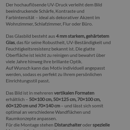
Der hochauflösende UV-Druck verleiht dem Bild
beeindruckende Schärfe, Kontraste und
Farbintensität – ideal als dekorativer Akzent im
Wohnzimmer, Schlafzimmer, Flur oder Büro.
Das Glasbild besteht aus
4 mm starkem, gehärtetem
Glas
, das für seine Robustheit, UV-Beständigkeit und
Feuchtigkeitsresistenz bekannt ist. Die glatte
Oberfläche ist leicht zu reinigen und bewahrt über
viele Jahre hinweg ihre brillante Optik.
Auf Wunsch kann das Motiv individuell angepasst
werden, sodass es perfekt zu Ihrem persönlichen
Einrichtungsstil passt.
Das Bild ist in mehreren
vertikalen Formaten
erhältlich –
50×100 cm, 50×125 cm, 70×100 cm,
60×120 cm und 70×140 cm
– und lässt sich somit
optimal an verschiedene Wandflächen und
Raumkonzepte anpassen.
Für die Montage stehen
Distanzhalter
oder
spezielle