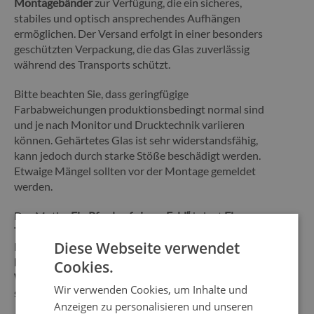
Montagebänder
zur Verfügung, die ein sicheres,
stabiles und optisch ansprechendes Aufhängen
ermöglichen. Der Versand erfolgt in einer besonders
geschützten Verpackung, die das Glas zuverlässig
während des Transports schützt.
Bitte beachten Sie, dass geringfügige
Farbabweichungen produktionsbedingt normal sind
und je nach Monitor und Drucktechnik variieren
können. Gehärtetes Glas ist sehr widerstandsfähig,
kann jedoch durch starke Stöße beschädigt werden.
Etwaige Mängel sollten vor der Montage gemeldet
werden.
Das Motiv
„Ein Pferd auf einem Feld“
bringt
Eleganz,
Tiefe und moderne Ausdruckskraft
in Ihr Zuhause.
Diese Webseite verwendet
Dieses Glasbild ist die perfekte Wahl für alle, die eine
hochwertige, langlebige und stilvolle
Cookies.
Wanddekoration
suchen, die jede Einrichtung
Wir verwenden Cookies, um Inhalte und
sichtbar aufwertet.
Anzeigen zu personalisieren und unseren