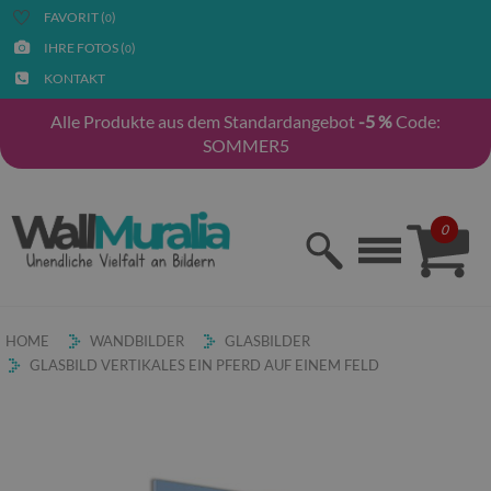
FAVORIT (
)
0
IHRE FOTOS (
)
0
KONTAKT
Alle Produkte aus dem Standardangebot
-5 %
Code:
SOMMER5
0
HOME
WANDBILDER
GLASBILDER
GLASBILD VERTIKALES EIN PFERD AUF EINEM FELD