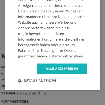
hersteller
zurückkehren
Anzeigen zu personalisieren und unseren
Express
Sicheres
Datenverkehr zu analysieren. Wir geben
lieferung
einkaufen
Informationen über Ihre Nutzung unserer
1 Jahr
10 Jahre
Website auch an unsere Werbe- und
garantie
auf dem Markt
Analysepartner weiter, die diese
möglicherweise mit anderen
Informationen kombinieren, die Sie ihnen
bereitgestellt haben oder die sie im
Produktinformationen:
Rahmen Ihrer Nutzung ihrer Dienste
Technische Spezifikation:
gesammelt haben.
Datenschutzrichtlinie
AUSRICHTUNG:
Vertikal
ALLE AKZEPTIEREN
MESSUNGEN:
50x100 cm, 50x125 cm, 70x100 cm, 60x120 cm, 70x140
cm
DETAILS ANZEIGEN
DRUCK:
UV-Druck – farbecht
MATERIAL:
Canvas, Stärke 2 mm
MONTAGESYSTEM: