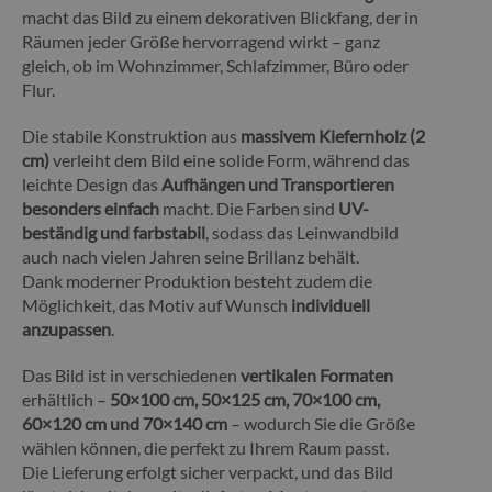
macht das Bild zu einem dekorativen Blickfang, der in
Räumen jeder Größe hervorragend wirkt – ganz
gleich, ob im Wohnzimmer, Schlafzimmer, Büro oder
Flur.
Die stabile Konstruktion aus
massivem Kiefernholz (2
cm)
verleiht dem Bild eine solide Form, während das
leichte Design das
Aufhängen und Transportieren
besonders einfach
macht. Die Farben sind
UV-
beständig und farbstabil
, sodass das Leinwandbild
auch nach vielen Jahren seine Brillanz behält.
Dank moderner Produktion besteht zudem die
Möglichkeit, das Motiv auf Wunsch
individuell
anzupassen
.
Das Bild ist in verschiedenen
vertikalen Formaten
erhältlich –
50×100 cm, 50×125 cm, 70×100 cm,
60×120 cm und 70×140 cm
– wodurch Sie die Größe
wählen können, die perfekt zu Ihrem Raum passt.
Die Lieferung erfolgt sicher verpackt, und das Bild