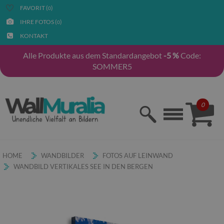
FAVORIT (
)
0
IHRE FOTOS (
)
0
KONTAKT
Alle Produkte aus dem Standardangebot
-5 %
Code:
SOMMER5
0
HOME
WANDBILDER
FOTOS AUF LEINWAND
WANDBILD VERTIKALES SEE IN DEN BERGEN