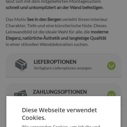
lässt sich mit dem mitgelieferten Montagesystem
schnell und unkompliziert an der Wand befestigen
.
Das Motiv
See in den Bergen
verleiht Ihrem Interieur
Charakter, Tiefe und eine künstlerische Note. Dieses
Leinwandbild ist die ideale Wahl für alle, die
moderne
Eleganz, natürliche Ästhetik und langlebige Qualität
in einer stilvollen Wanddekoration suchen.
LIEFEROPTIONEN
Verfügbare Lieferoptionen anzeigen
ZAHLUNGSOPTIONEN
Bezahle, wie es dir gefällt
Diese Webseite verwendet
Cookies.
Wir sind
14 Tage
für
Wir verwenden Cookies, um Inhalte und