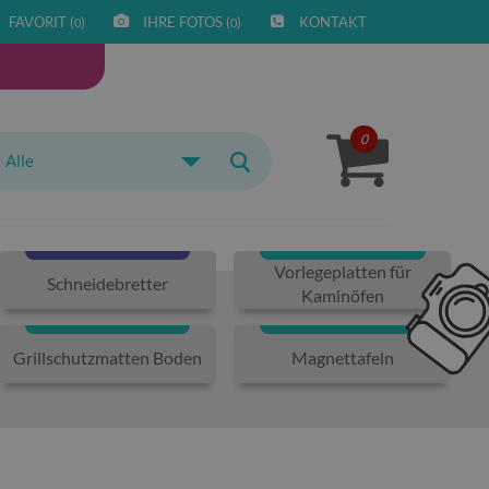
FAVORIT (
)
IHRE FOTOS (
)
KONTAKT
0
0
0
Alle
Vorlegeplatten für
Schneidebretter
Kaminöfen
Grillschutzmatten Boden
Magnettafeln