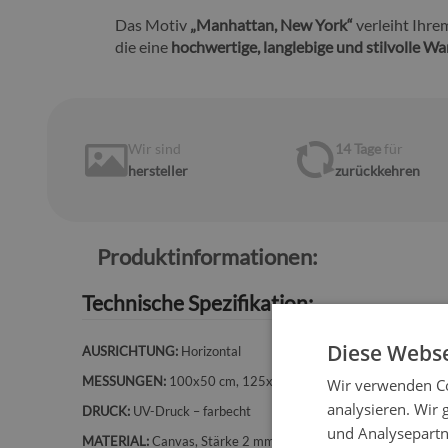
Das Motiv
„
Manhattan, New York
“
verleiht Ihr
die eine
hochwertige, langlebige und stilvolle 
Wir sind
14 Tage
für
hersteller
zurückkehren
Produktinformationen:
Technische Spezifikation:
Diese Webse
AUSRICHTUNG:
Horizontal
MESSUNGEN:
100x50 cm, 125x50 cm, 120x60 cm, 140x70 
Wir verwenden Co
analysieren. Wir
DRUCK:
UV-Druck – farbecht
und Analysepartn
MATERIAL:
Canvas, Stärke 2 mm