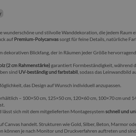
r
ne wunderschöne und stilvolle Wanddekoration, die jedem Raum 
uck auf
Premium-Polycanvas
sorgt für feine Details, natürliche F
m dekorativen Blickfang, der in Räumen jeder Größe hervorragend 
olz (2 cm Rahmenstärke)
garantiert Formbeständigkeit, während d
rben sind
UV-beständig und farbstabil
, sodass das Leinwandbild au
glichkeit, das Design auf Wunsch individuell anzupassen.
rhältlich – 100×50 cm, 125×50 cm, 120×60 cm, 100×70 cm und 14
st.
ild lässt sich mit dem mitgelieferten Montagesystem
schnell und un
uf Canvas handelt. Strukturen wie Gold, Silber, Beton, Marmor oder
en können je nach Monitor und Druckverfahren auftreten und sin