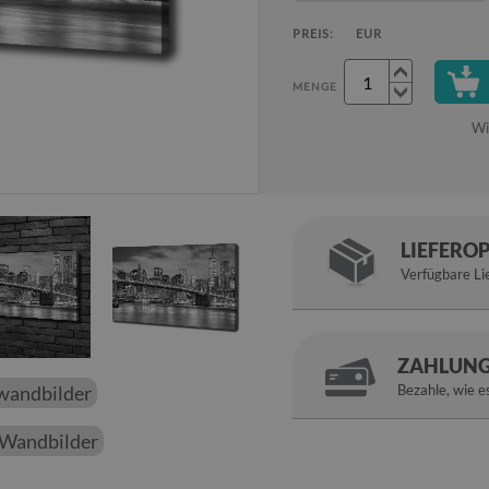
PREIS:
EUR
MENGE
Wi
LIEFERO
Verfügbare Li
ZAHLUNG
nwandbilder
Bezahle, wie es
e Wandbilder