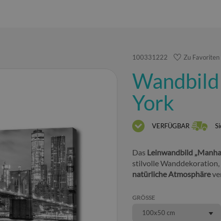
100331222
Zu Favoriten
Wandbild
York
VERFÜGBAR
Si
Das
Leinwandbild „Manha
stilvolle Wanddekoration
natürliche Atmosphäre
ver
GRÖSSE
100x50 cm