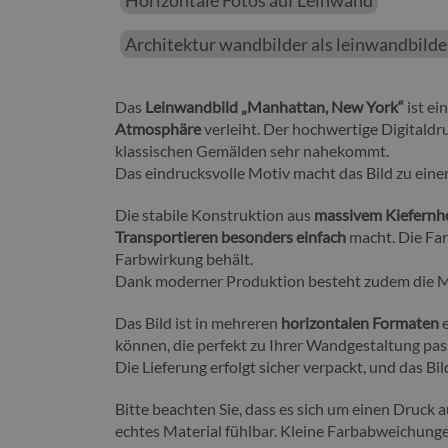
Horizontale Fotos auf Leinwand
Architektur wandbilder als leinwandbilde
Das
Leinwandbild „Manhattan, New York“
ist ei
Atmosphäre
verleiht. Der hochwertige Digitaldr
klassischen Gemälden sehr nahekommt.
Das eindrucksvolle Motiv macht das Bild zu eine
Die stabile Konstruktion aus
massivem Kiefernh
Transportieren besonders einfach
macht. Die Fa
Farbwirkung behält.
Dank moderner Produktion besteht zudem die Mö
Das Bild ist in mehreren
horizontalen Formaten
e
können, die perfekt zu Ihrer Wandgestaltung pas
Die Lieferung erfolgt sicher verpackt, und das B
Bitte beachten Sie, dass es sich um einen Druck a
echtes Material fühlbar. Kleine Farbabweichung