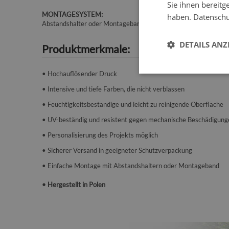
Sie ihnen bereitg
MONTAGESYSTEM:
haben.
Datenschut
Abstandshalter oder Montageband.
DETAILS ANZ
Produktmerkmale:
• Hochauflösender Druck
• Intensive und tiefe Farben, die nicht verblassen
• Feuchtigkeitsbeständige und leicht zu reinigende Oberfläche
• UV-beständig und resistent gegen mechanische Beschädigung
• Personalisierung des Projekts möglich
• Sicherer Versand in geeigneter Schutzverpackung
• Einfache Montage mit Abstandshaltern oder Montageband
• Hergestellt in Polen