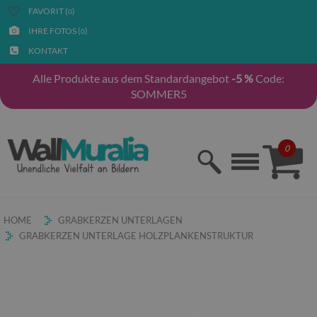
FAVORIT (
)
0
IHRE FOTOS (
)
0
KONTAKT
Alle Produkte aus dem Standardangebot
-5 %
Code:
SOMMER5
0
HOME
GRABKERZEN UNTERLAGEN
GRABKERZEN UNTERLAGE HOLZPLANKENSTRUKTUR