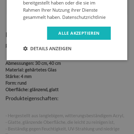
bereitgestellt haben oder die sie im
garantie
auf dem Markt
Rahmen Ihrer Nutzung ihrer Dienste
gesammelt haben.
Datenschutzrichtlinie
ALLE AKZEPTIEREN
Produktinformationen:
Produktabmessungen:
DETAILS ANZEIGEN
Abmessungen:
30 cm, 40 cm
Material:
gehärtetes Glas
Stärke:
4 mm
Form:
rund
Oberfläche:
glänzend, glatt
Produkteigenschaften:
- Hergestellt aus langlebigem, witterungsbeständigem Acryl,
- Glatte, glänzende Oberfläche, die leicht zu reinigen ist,
- Beständig gegen Feuchtigkeit, UV-Strahlung und niedrige