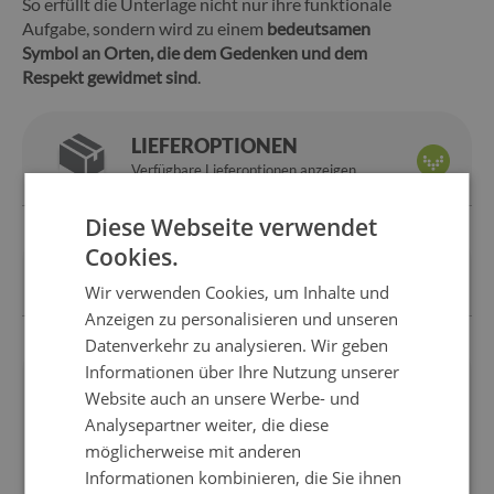
So erfüllt die Unterlage nicht nur ihre funktionale
Aufgabe, sondern wird zu einem
bedeutsamen
Symbol an Orten, die dem Gedenken und dem
Respekt gewidmet sind
.
LIEFEROPTIONEN
Verfügbare Lieferoptionen anzeigen
Diese Webseite verwendet
Cookies.
ZAHLUNGSOPTIONEN
Bezahle, wie es dir gefällt
Wir verwenden Cookies, um Inhalte und
Anzeigen zu personalisieren und unseren
Datenverkehr zu analysieren. Wir geben
Informationen über Ihre Nutzung unserer
Wir sind
14 Tage
für
Website auch an unsere Werbe- und
hersteller
zurückkehren
Analysepartner weiter, die diese
Express
Sicheres
möglicherweise mit anderen
lieferung
einkaufen
Informationen kombinieren, die Sie ihnen
1 Jahr
10 Jahre