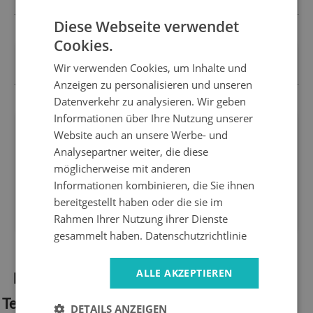
Diese Webseite verwendet
Cookies.
ZAHLUNGSOPTIONEN
Bezahle, wie es dir gefällt
Wir verwenden Cookies, um Inhalte und
Anzeigen zu personalisieren und unseren
Datenverkehr zu analysieren. Wir geben
Informationen über Ihre Nutzung unserer
Website auch an unsere Werbe- und
Wir sind
14 Tage
für
hersteller
zurückkehren
Analysepartner weiter, die diese
Express
Sicheres
möglicherweise mit anderen
lieferung
einkaufen
Informationen kombinieren, die Sie ihnen
1 Jahr
10 Jahre
bereitgestellt haben oder die sie im
garantie
auf dem Markt
Rahmen Ihrer Nutzung ihrer Dienste
gesammelt haben.
Datenschutzrichtlinie
ALLE AKZEPTIEREN
Produktinformationen:
Technische Spezifikation:
DETAILS ANZEIGEN