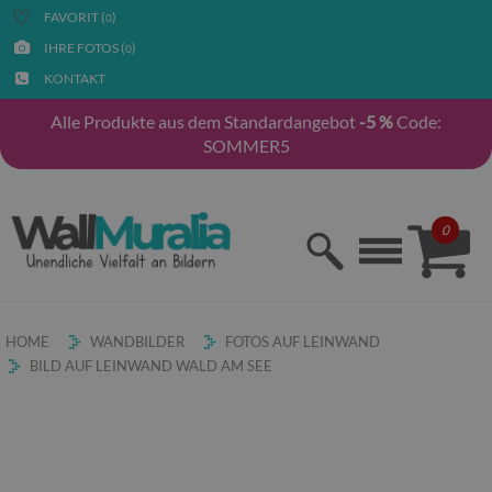
FAVORIT (
)
0
IHRE FOTOS (
)
0
KONTAKT
Alle Produkte aus dem Standardangebot
-5 %
Code:
SOMMER5
0
HOME
WANDBILDER
FOTOS AUF LEINWAND
BILD AUF LEINWAND WALD AM SEE