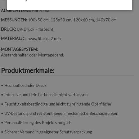
AUSRICHTUNG:
Horizontal
MESSUNGEN:
100x50 cm, 125x50 cm, 120x60 cm, 140x70 cm
DRUCK:
UV-Druck – farbecht
MATERIAL:
Canvas, Stärke 2 mm
MONTAGESYSTEM:
Abstandshalter oder Montageband.
Produktmerkmale:
• Hochauflösender Druck
• Intensive und tiefe Farben, die nicht verblassen
• Feuchtigkeitsbeständige und leicht zu reinigende Oberfläche
• UV-beständig und resistent gegen mechanische Beschädigungen
• Personalisierung des Projekts möglich
• Sicherer Versand in geeigneter Schutzverpackung