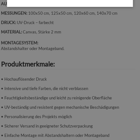
AUSRICHTUNG:
Horizontal
MESSUNGEN:
100x50 cm, 125x50 cm, 120x60 cm, 140x70 cm
DRUCK:
UV-Druck – farbecht
MATERIAL:
Canvas, Stärke 2 mm
MONTAGESYSTEM:
Abstandshalter oder Montageband.
Produktmerkmale:
• Hochauflösender Druck
• Intensive und tiefe Farben, die nicht verblassen
• Feuchtigkeitsbeständige und leicht zu reinigende Oberfläche
• UV-beständig und resistent gegen mechanische Beschädigungen
• Personalisierung des Projekts möglich
• Sicherer Versand in geeigneter Schutzverpackung
• Einfache Montage mit Abstandshaltern oder Montageband