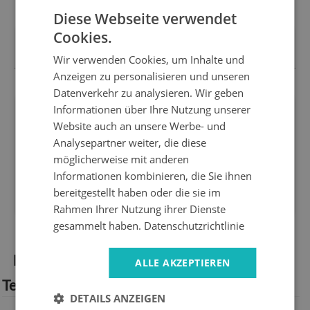
Diese Webseite verwendet
ZAHLUNGSOPTIONEN
Cookies.
Bezahle, wie es dir gefällt
Wir verwenden Cookies, um Inhalte und
Anzeigen zu personalisieren und unseren
Datenverkehr zu analysieren. Wir geben
Informationen über Ihre Nutzung unserer
Wir sind
14 Tage
für
Website auch an unsere Werbe- und
hersteller
zurückkehren
Analysepartner weiter, die diese
Express
Sicheres
möglicherweise mit anderen
lieferung
einkaufen
Informationen kombinieren, die Sie ihnen
1 Jahr
10 Jahre
bereitgestellt haben oder die sie im
garantie
auf dem Markt
Rahmen Ihrer Nutzung ihrer Dienste
gesammelt haben.
Datenschutzrichtlinie
Produktinformationen:
ALLE AKZEPTIEREN
Technische Spezifikation:
DETAILS ANZEIGEN