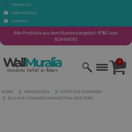
FAVORIT (
)
0
IHRE FOTOS (
)
0
KONTAKT
Alle Produkte aus dem Standardangebot
-5 %
Code:
SOMMER5
0
HOME
WANDBILDER
FOTOS AUF LEINWAND
BILD AUF LEINWAND MANHATTAN, NEW YORK