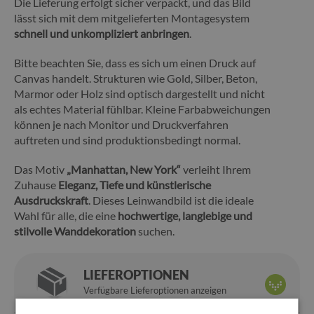
Die Lieferung erfolgt sicher verpackt, und das Bild
lässt sich mit dem mitgelieferten Montagesystem
schnell und unkompliziert anbringen
.
Bitte beachten Sie, dass es sich um einen Druck auf
Canvas handelt. Strukturen wie Gold, Silber, Beton,
Marmor oder Holz sind optisch dargestellt und nicht
als echtes Material fühlbar. Kleine Farbabweichungen
können je nach Monitor und Druckverfahren
auftreten und sind produktionsbedingt normal.
Das Motiv
„
Manhattan, New York
“
verleiht Ihrem
Zuhause
Eleganz, Tiefe und künstlerische
Ausdruckskraft
. Dieses Leinwandbild ist die ideale
Wahl für alle, die eine
hochwertige, langlebige und
stilvolle Wanddekoration
suchen.
LIEFEROPTIONEN
Verfügbare Lieferoptionen anzeigen