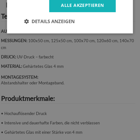
Produktinformationen:
ALLE AKZEPTIEREN
Technische Spezifikation:
DETAILS ANZEIGEN
AUSRICHTUNG:
Horizontal
MESSUNGEN:
100x50 cm, 125x50 cm, 100x70 cm, 120x60 cm, 140x70
cm
DRUCK:
UV-Druck – farbecht
MATERIAL:
Gehärtetes Glas 4 mm
MONTAGESYSTEM:
Abstandshalter oder Montageband.
Produktmerkmale:
• Hochauflösender Druck
• Intensive und dauerhafte Farben, die nicht verblassen
• Gehärtetes Glas mit einer Stärke von 4 mm