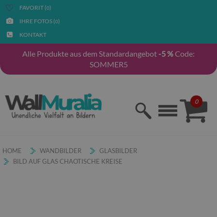
FAVORIT (
)
0
IHRE FOTOS (
)
0
KONTAKT
Alle Produkte aus dem Standardangebot
-5 %
Code:
SOMMER5
0
HOME
WANDBILDER
GLASBILDER
BILD AUF GLAS CHAOTISCHE KREISE