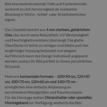
Bild eine beeindruckende Tiefe und Farbintensität,
wodurch es sich hervorragend als markanter
Blickfang in Wohn-, Schlaf- oder Arbeitsbereichen
eignet.
Das Glasbild besteht aus
4 mm starkem, gehärtetem
Glas
, das durch seine Robustheit, UV-Beständigkeit
und Feuchtigkeitsresistenz überzeugt. Die glatte
Oberfläche ist leicht zu reinigen und bleibt auch bei
langfristiger Nutzung farbstabil und elegant.
Auf Wunsch kann das Design individuell angepasst
werden, sodass Ihr Bild perfekt zu Ihrem persönlichen
Stil passt.
Mehrere
horizontale Formate
–
100×50 cm, 125×50
cm, 100×70 cm, 120×60 cm und 140×70 cm
–
ermöglichen eine einfache Anpassung an
verschiedene Wandgrößen und Raumkonzepte.
Für die Montage stehen
Distanzhalter oder spezielles
Montageband
zur Verfügung, wodurch das Bild