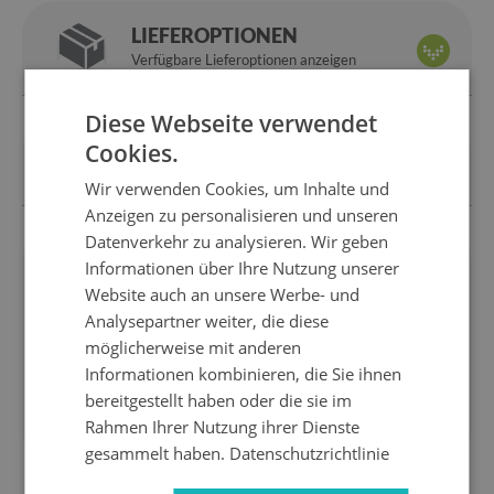
LIEFEROPTIONEN
Verfügbare Lieferoptionen anzeigen
Diese Webseite verwendet
Cookies.
ZAHLUNGSOPTIONEN
Bezahle, wie es dir gefällt
Wir verwenden Cookies, um Inhalte und
Anzeigen zu personalisieren und unseren
Datenverkehr zu analysieren. Wir geben
Informationen über Ihre Nutzung unserer
Wir sind
14 Tage
für
Website auch an unsere Werbe- und
hersteller
zurückkehren
Analysepartner weiter, die diese
Express
Sicheres
möglicherweise mit anderen
lieferung
einkaufen
Informationen kombinieren, die Sie ihnen
1 Jahr
10 Jahre
bereitgestellt haben oder die sie im
garantie
auf dem Markt
Rahmen Ihrer Nutzung ihrer Dienste
gesammelt haben.
Datenschutzrichtlinie