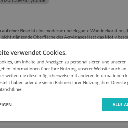
rizontale Acrylbilder
 auf einer Rose
ist eine moderne und elegante Wanddekoration, 
e, leicht glänzende Oberfläche des Acrylglases lässt das Motiv bes
licher Beleuchtung sofort ins Auge fällt.
ite verwendet Cookies.
ls, tiefe Kontraste und intensive, langlebige Farben
, sodass das Bil
r in großzügigen, modernen Räumen – dieses Acrylbild setzt ein
okies, um Inhalte und Anzeigen zu personalisieren und unseren
 geben Informationen über Ihre Nutzung unserer Website auch an
er weiter, die diese möglicherweise mit anderen Informationen k
cht eine
einfache und sichere Montage
, beispielsweise mit Dista
estellt haben oder die sie im Rahmen Ihrer Nutzung ihrer Dienst
, sodass Sie genau die Variante auswählen können, die optimal z
zrichtlinie
gt
Ruhe, Weite und eine inspirierende Stimmung
in Ihr Zuhause. Di
EIGEN
ALLE A
d dauerhafte Ausdruckskraft
in einem einzigen Deko-Element suc