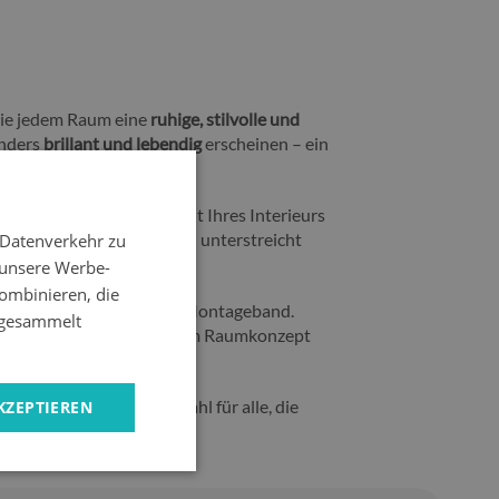
die jedem Raum eine
ruhige, stilvolle und
onders
brillant und lebendig
erscheinen – ein
d zu einem echten Highlight Ihres Interieurs
en
dekorativen Akzent
und unterstreicht
 Datenverkehr zu
 unsere Werbe-
ombinieren, die
nzhaltern oder speziellem Montageband.
e gesammelt
u Ihrer Wandfläche und Ihrem Raumkonzept
eses Bild ist die ideale Wahl für alle, die
KZEPTIEREN
hen.