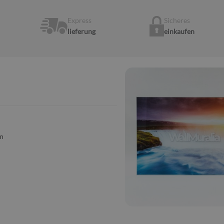
Express
Sicheres
lieferung
einkaufen
cm