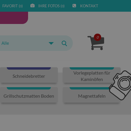
FAVORIT (
)
IHRE FOTOS (
)
KONTAKT
0
0
0
Alle
Vorlegeplatten für
Schneidebretter
Kaminöfen
Grillschutzmatten Boden
Magnettafeln