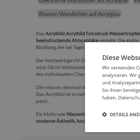
Dekorative Wandbilder auf Acrylglas
Ho
Blumen Wandbilder auf Acrylglas
Das
Acrylbild Acrylbild Fotodruck Wassertropfen
beeindruckende Atmosphäre
verleiht. Die glatt
Blickfang, der bei Tageslicht ebenso wie bei künst
Diese Webse
Der hochwertige UV-Druck sorgt für
klare Detai
wird. Ob im Wohnzimmer, Schlafzimmer, Büro ode
Wir verwenden Co
den individuellen Charakter Ihrer Einrichtung.
analysieren. Wir
und Analysepartn
Die robuste, dennoch leichte Acrylplatte ermögli
Sie ihnen bereitg
Das Acrylbild ist in mehreren Größen erhältlich
haben.
Datenschut
passt.
Ein Motiv wie
Wassertropfen auf einer Rose
brin
DETAILS ANZ
moderne Ästhetik, hochwertige Verarbeitung un