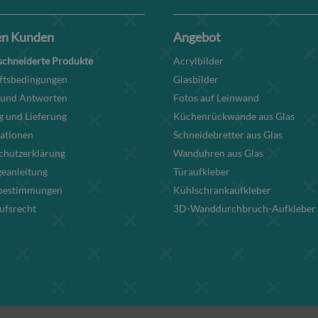
en Kunden
Angebot
chneiderte Produkte
Acrylbilder
ftsbedingungen
Glasbilder
 und Antworten
Fotos auf Leinwand
g und Lieferung
Küchenrückwände aus Glas
ationen
Schneidebretter aus Glas
chutzerklärung
Wanduhren aus Glas
eanleitung
Türaufkleber
bestimmungen
Kühlschrankaufkleber
ufsrecht
3D-Wanddurchbruch-Aufkleber