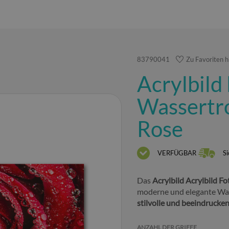
83790041
Zu Favoriten 
Acrylbild
Wassertro
Rose
VERFÜGBAR
Si
Das
Acrylbild Acrylbild F
moderne und elegante Wa
stilvolle und beeindruck
ANZAHL DER GRIFFE