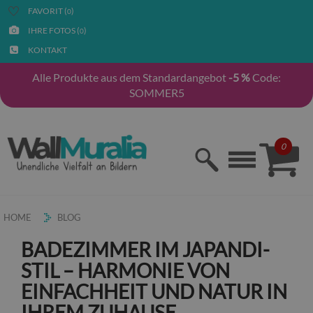
FAVORIT (
)
0
IHRE FOTOS (
)
0
KONTAKT
Alle Produkte aus dem Standardangebot
-5 %
Code:
SOMMER5
0
HOME
BLOG
BADEZIMMER IM JAPANDI-
STIL – HARMONIE VON
EINFACHHEIT UND NATUR IN
IHREM ZUHAUSE