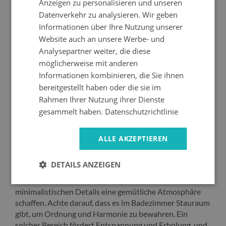
Anzeigen zu personalisieren und unseren
Datenverkehr zu analysieren. Wir geben
Informationen über Ihre Nutzung unserer
Website auch an unsere Werbe- und
Analysepartner weiter, die diese
möglicherweise mit anderen
Informationen kombinieren, die Sie ihnen
bereitgestellt haben oder die sie im
Rahmen Ihrer Nutzung ihrer Dienste
gesammelt haben.
Datenschutzrichtlinie
Bild auf glas Pier am See
94.99 EUR
ALLE AKZEPTIEREN
Ein weiterer wichtiger Punkt ist die Auswahl der
DETAILS ANZEIGEN
richtigen Accessoires – weiche Handtücher, elegante
Seifen oder natürliche Badeöle, die in Kombination mit
minimalistischen Details eine gemütliche Atmosphäre
schaffen. Achte darauf, dass es im Badezimmer Stauraum
gibt, um Ordnung und Harmonie zu bewahren. Ein
solcher Bereich fördert Entspannung und Erholung, und